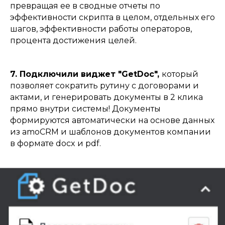
Публичная оферта №2 на предоставление
превращая ее в сводные отчеты по
Лицензий на ПО для ЭВМ амоЦРМ (REON (ИП
эффективности скрипта в целом, отдельных его
Яновский А.П.)
шагов, эффективности работы операторов,
Все соглашения и юридические документы
процента достижения целей.
7. Подключили виджет "GetDoc",
который
позволяет сократить рутину с договорами и
актами, и генерировать документы в 2 клика
прямо внутри системы! Документы
формируются автоматически на основе данных
из amoCRM и шаблонов документов компании
в формате docx и pdf.
ИНН 616711005715 ОГРНИП
318619600073290
ИП Яновский Алексей Павлович