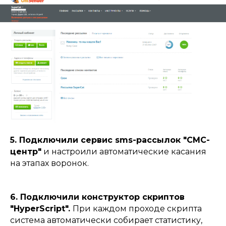
Контакты:
+7 (863) 333-30-50
info@reon.pro
5. Подключили сервис sms-рассылок "СМС-
115280, г. Москва, ул. Ленинская Слобода,
центр"
и настроили автоматические касания
26с28, офис 306
на этапах воронок.
344002, г. Ростов-на-Дону,
ул. Социалистическая 74, офис 203-1
6. Подключили конструктор скриптов
Публичная оферта №1 на использование
"HyperScript
".
При каждом проходе скрипта
интернет-сервисов REON (ИП Яновский А.П.)
система автоматически собирает статистику,