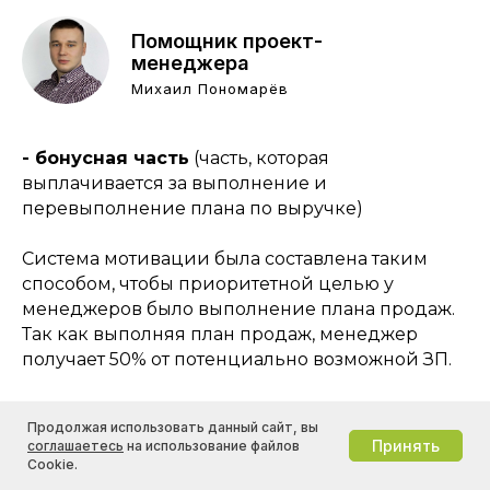
Помощник проект-
менеджера
Михаил Пономарёв
- бонусная часть
(часть, которая
выплачивается за выполнение и
перевыполнение плана по выручке)
Система мотивации была составлена таким
способом, чтобы приоритетной целью у
менеджеров было выполнение плана продаж.
Так как выполняя план продаж, менеджер
получает 50% от потенциально возможной ЗП.
Кроме того, была создана автоматическая
Продолжая использовать данный сайт, вы
таблица для расчета системы мотивации. С
Принять
соглашаетесь
на использование файлов
помощью неё сотрудники в любой день
Cookie.
могут вставить свои фактические