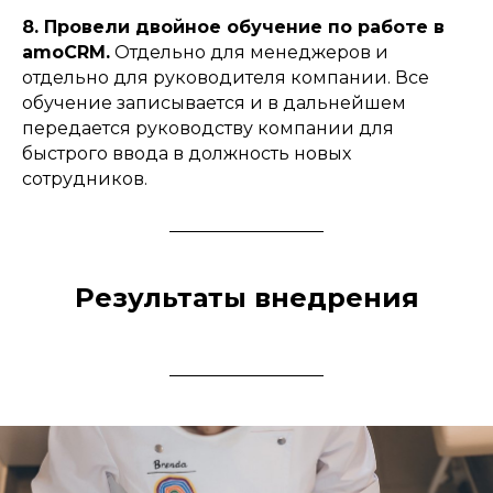
Все соглашения и юридические документы
8. Провели двойное обучение по работе в
amoCRM.
Отдельно для менеджеров и
отдельно для руководителя компании. Все
обучение записывается и в дальнейшем
передается руководству компании для
быстрого ввода в должность новых
сотрудников.
Результаты внедрения
ИНН 616711005715 ОГРНИП
318619600073290
ИП Яновский Алексей Павлович