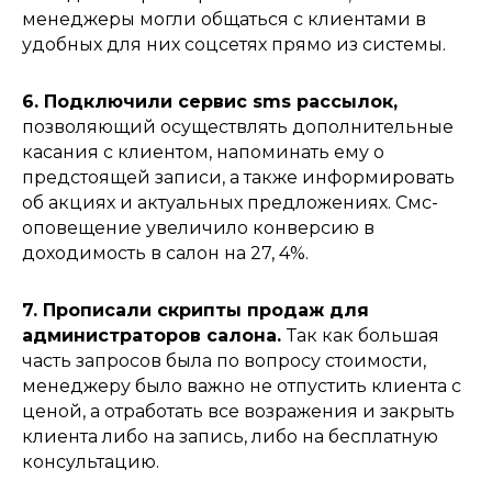
менеджеры могли общаться с клиентами в
удобных для них соцсетях прямо из системы.
6. Подключили сервис sms рассылок,
позволяющий осуществлять дополнительные
касания с клиентом, напоминать ему о
предстоящей записи, а также информировать
Контакты:
об акциях и актуальных предложениях. Смс-
+7 (863) 333-30-50
оповещение увеличило конверсию в
info@reon.pro
доходимость в салон на 27, 4%.
115280, г. Москва, ул. Ленинская Слобода,
26с28, офис 306
344002, г. Ростов-на-Дону,
7. Прописали скрипты продаж для
ул. Социалистическая 74, офис 203-1
администраторов салона.
Так как большая
часть запросов была по вопросу стоимости,
менеджеру было важно не отпустить клиента с
Публичная оферта №1 на использование
интернет-сервисов REON (ИП Яновский А.П.)
ценой, а отработать все возражения и закрыть
клиента либо на запись, либо на бесплатную
Публичная оферта №2 на предоставление
Лицензий на ПО для ЭВМ амоЦРМ (REON (ИП
консультацию.
Яновский А.П.)