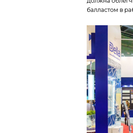
должна облегчи
балластом в р