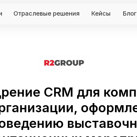
и
Отраслевые решения
Кейсы
Блог
рение CRM для ком
организации, оформл
роведению выставочн