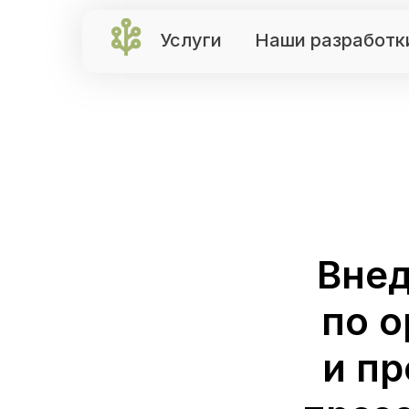
Услуги
Наши разработк
Внед
по 
и п