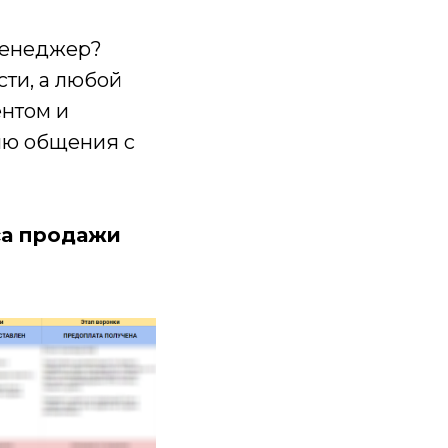
 менеджер?
ти, а любой
ентом и
рию общения с
са продажи