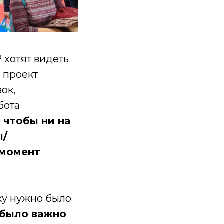
 хотят видеть
й проект
ок,
бота
 чтобы ни на
ы/
 момент
ику нужно было
было важно