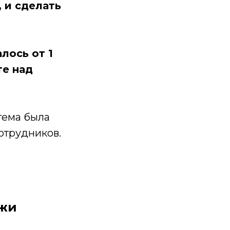
 и сделать
лось от 1
те над
тема была
отрудников.
ажи