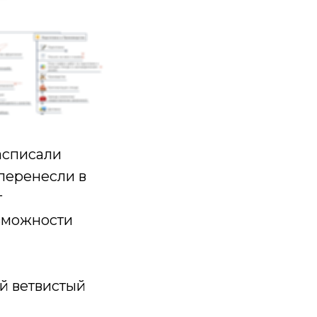
асписали
перенесли в
т
озможности
й ветвистый