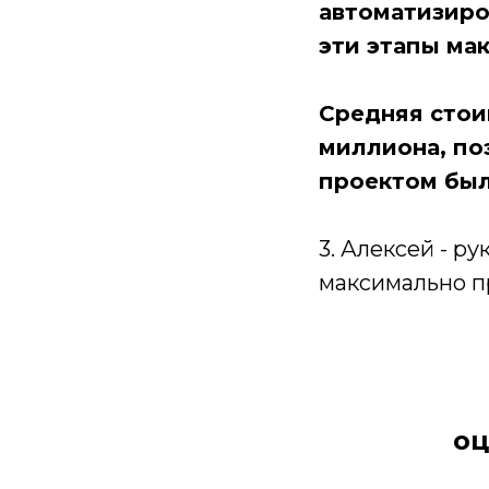
автоматизиро
эти этапы ма
Средняя стои
миллиона, по
проектом был
3. Алексей - р
максимально пр
оц