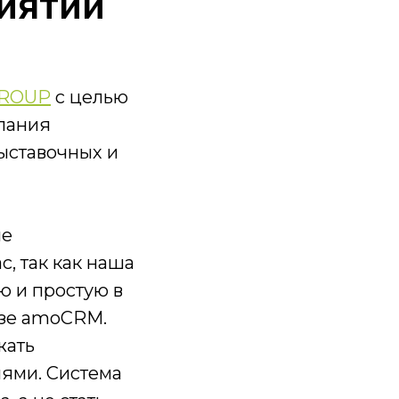
иятий
ROUP
с целью
мпания
ыставочных и
ие
, так как наша
ю и простую в
азе amoCRM.
жать
ями. Система