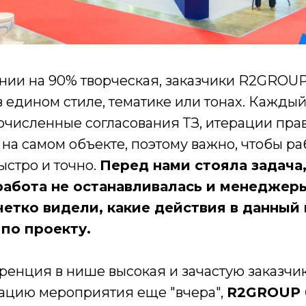
ании на 90% творческая, заказчики R2GROUP
в едином стиле, тематике или тонах. Кажды
численные согласования ТЗ, итерации прав
на самом объекте, поэтому важно, чтобы ра
ыстро и точно.
Перед нами стояла задача,
работа не останавливалась и менеджер
четко видели, какие действия в данный
по проекту.
куренция в нише высокая и зачастую заказч
зацию мероприятия еще "вчера",
R2GROUP 