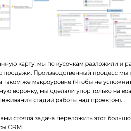
анную карту, мы по кусочкам разложили и р
с продажи. Производственный процесс мы 
а таком же макроуровне (Чтобы не усложня
ную воронку, мы сделали упор только на в
леживания стадий работы над проектом).
нами стояла задача переложить этот большо
ьсы CRM.