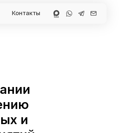
Контакты
пании
ению
ых и