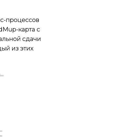
ес-процессов
dMup-карта с
альной сдачи
дый из этих