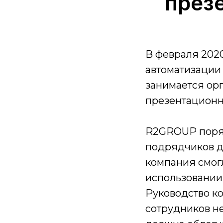
през
В февраля 2020
автоматизации
занимается ор
презентационн
R2GROUP поряд
подрядчиков дл
компания смог
использовании
Руководство ко
сотрудников н